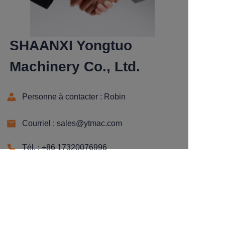
SHAANXI Yongtuo
Machinery Co., Ltd.
Personne à contacter : Robin
Courriel : sales@ytmac.com
FR
Tél. : +86 17320076996
Ajouter : Salle 915, Bâtiment Nord, Manoir
Tangyan, No. 58 Keji 1st Road, Zone de
haute technologie, Ville de Xi'an,
Province du Shaanxi, Chine