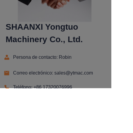
SHAANXI Yongtuo
Machinery Co., Ltd.
Persona de contacto: Robin
Correo electrónico: sales@ytmac.com
ES
Teléfono: +86 17320076996
Dirección: Habitación 915, Edificio Norte,
Mansión Tangyan, n.° 58, Calle Keji 1,
Zona de Alta Tecnología, Ciudad de Xi'an,
Provincia de Shaanxi, China