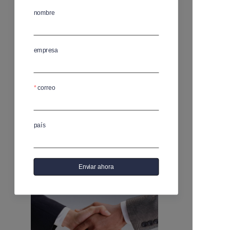
nombre
contenido
empresa
correo
país
Enviar ahora
Enviar ahora