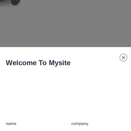
Welcome To Mysite
规格编号
:
GWH-32
name
company
忧。