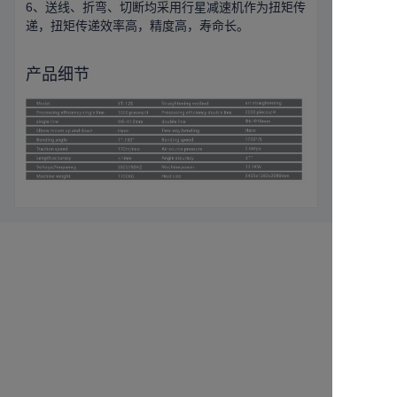
6、送线、折弯、切断均采用行星减速机作为扭矩传
递，扭矩传递效率高，精度高，寿命长。
产品细节
Leave your
information and
CN
we will contact you.