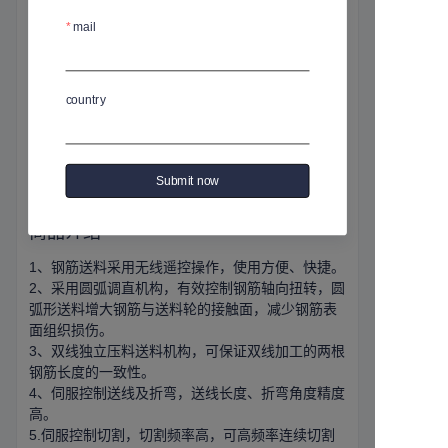
基本信息
mail
单毛重
:
1700 kg
尺寸
:
L(340)*W(128)*H(209) cm
country
物流方式
:
海运
规格编号
:
YT-12S
产品货号
:
1-3
Submit now
商品介绍
1、钢筋送料采用无线遥控操作，使用方便、快捷。
2、采用圆弧调直机构，有效控制钢筋轴向扭转，圆
弧形送料增大钢筋与送料轮的接触面，减少钢筋表
面组织损伤。
3、双线独立压料送料机构，可保证双线加工的两根
钢筋长度的一致性。
4、伺服控制送线及折弯，送线长度、折弯角度精度
高。
5.伺服控制切割，切割频率高，可高频率连续切割