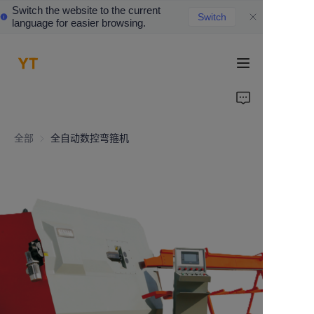
Switch the website to the current
Switch
language for easier browsing.
HOME
ABOUT US
全部
全自动数控弯箍机
PRODUCTS
CONTACT US