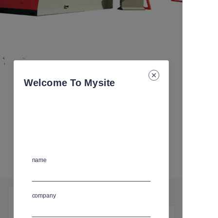
Welcome To Mysite
全自动数控弯箍机
FOB
尺寸
:
L(340)*W(128)*H(209) cm
物流方式
:
海运
规格
:
YT-12S
YT-12S
name
产品细节
常问问题
company