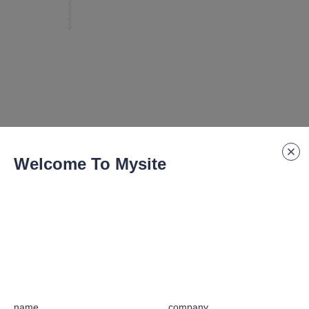
Welcome To Mysite
尺寸
:
L(1200)*W(179)*H(159) cm
物流方式
:
海运
产品货号
:
2-1
name
company