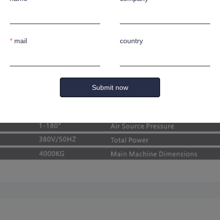
角度及边长精度。
更大的加工灵活性。
扭矩，噪音低、精度高、寿命长。4、中间夹紧系统采用多片式柔性夹具
mail
country
Submit now