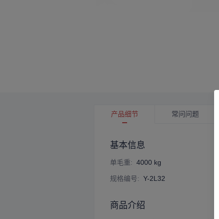
产品细节
常问问题
基本信息
单毛重
:
4000 kg
规格编号
:
Y-2L32
商品介绍